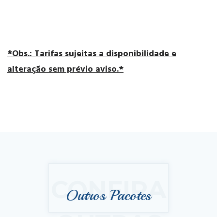
*Obs.: Tarifas sujeitas a disponibilidade e
alteração sem prévio aviso.*
CONFIRA
Outros Pacotes