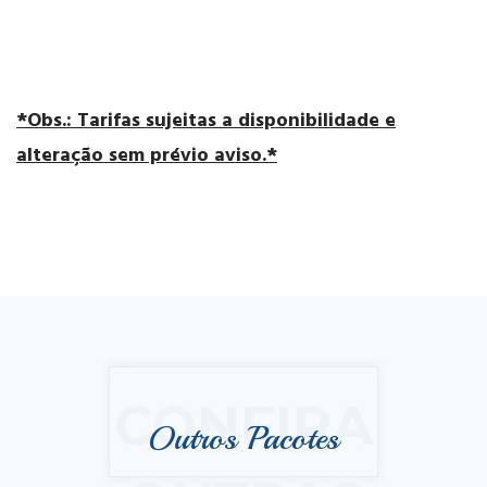
*Obs.: Tarifas sujeitas a disponibilidade e
alteração sem prévio aviso.*
CONFIRA
Outros Pacotes