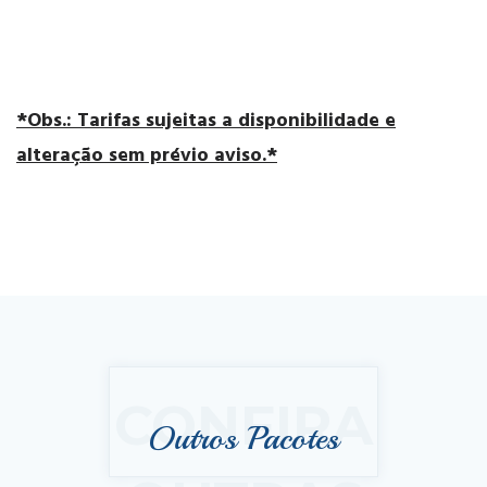
*Obs.: Tarifas sujeitas a disponibilidade e
alteração sem prévio aviso.*
CONFIRA
Outros Pacotes