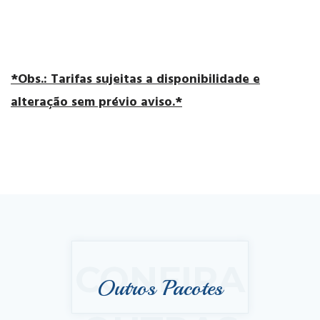
*Obs.: Tarifas sujeitas a disponibilidade e
alteração sem prévio aviso.*
CONFIRA
Outros Pacotes