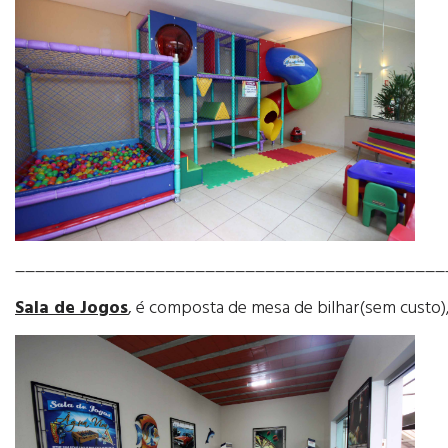
___________________________________________
Sala de Jogos
, é composta de mesa de bilhar(sem custo),