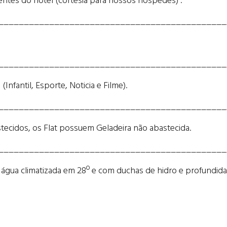
entes do hotel (cortesia para nossos hospedes) .
_____________________________________________
_____________________________________________
Infantil, Esporte, Noticia e Filme).
_____________________________________________
ecidos, os Flat possuem Geladeira não abastecida.
_____________________________________________
água climatizada em 28º e com duchas de hidro e profundida