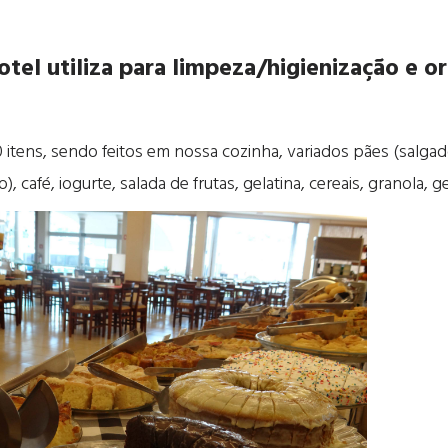
hotel utiliza para limpeza/higienização e 
0 itens, sendo feitos em nossa cozinha, variados pães (salgado
io), café, iogurte, salada de frutas, gelatina, cereais, granola, 