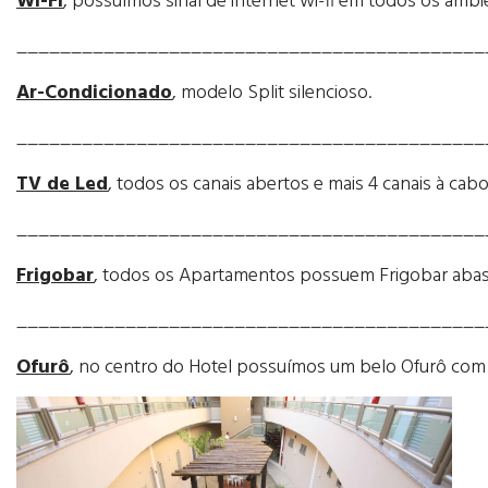
Wi-Fi
, possuímos sinal de internet wi-fi em todos os ambi
___________________________________________
Ar-Condicionado
, modelo Split silencioso.
___________________________________________
TV de Led
, todos os canais abertos e mais 4 canais à cabo (
___________________________________________
Frigobar
, todos os Apartamentos possuem Frigobar abast
___________________________________________
Ofurô
, no centro do Hotel possuímos um belo Ofurô com 