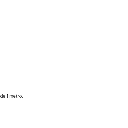
____________
____________
____________
____________
de 1 metro.