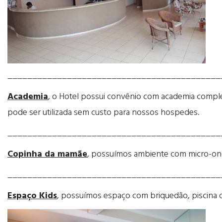
___________________________________________
Academia
, o Hotel possui convênio com academia complet
pode ser utilizada sem custo para nossos hospedes.
___________________________________________
Copinha da mamãe
, possuímos ambiente com micro-ondas
___________________________________________
Espaço Kids
, possuímos espaço com briquedão, piscina d