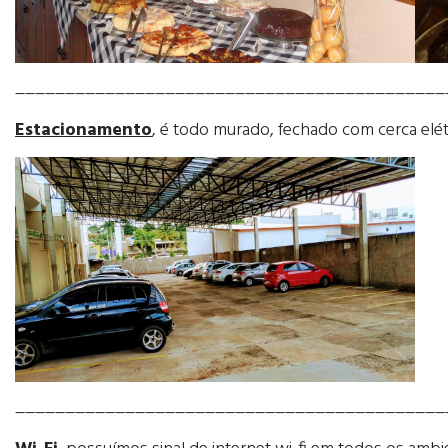
___________________________________________
Estacionamento
, é todo murado, fechado com cerca elé
___________________________________________