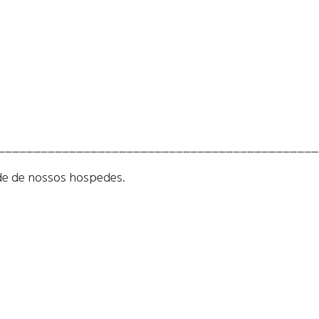
_____________________________________________
ade de nossos hospedes.