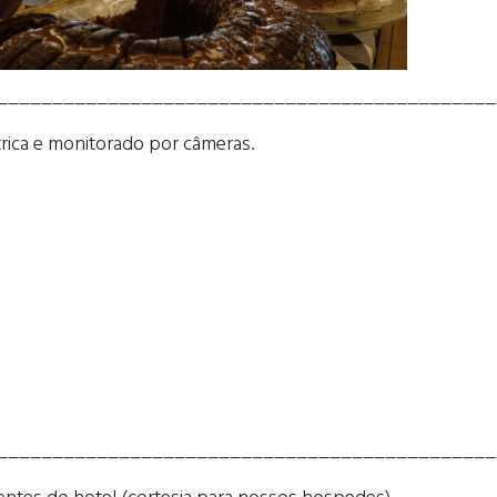
_____________________________________________
trica e monitorado por câmeras.
_____________________________________________