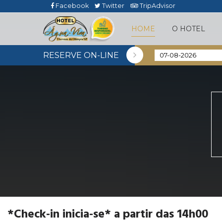
Facebook
Twitter
TripAdvisor
HOME
O HOTEL
RESERVE ON-LINE
*Check-in inicia-se* a partir das 14h00