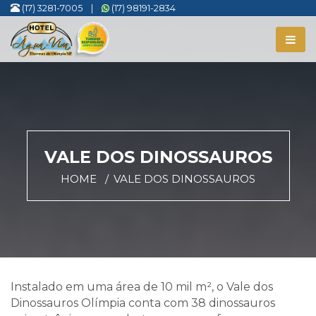
(17) 3281-7005
|
(17) 98191-2834
VALE DOS DINOSSAUROS
HOME
VALE DOS DINOSSAUROS
Instalado em uma área de 10 mil m², o Vale dos
Dinossauros Olímpia conta com 38 dinossauros